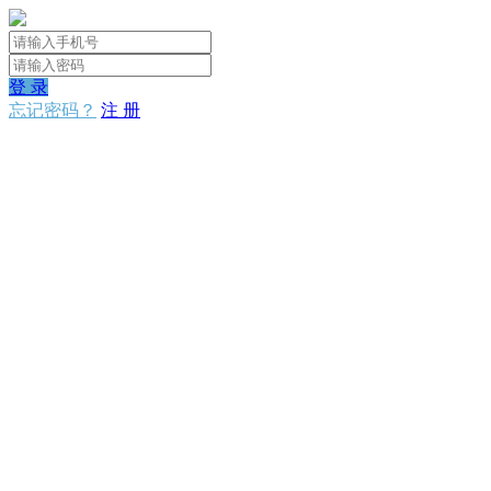
登 录
忘记密码？
注 册