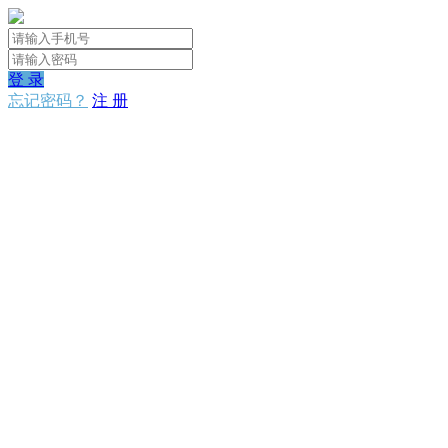
登 录
忘记密码？
注 册